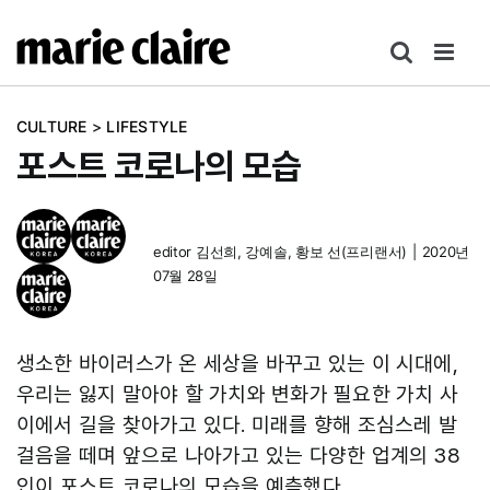
콘
텐
츠
로
CULTURE
>
LIFESTYLE
건
포스트 코로나의 모습
너
뛰
기
editor
김선희
,
강예솔
,
황보 선(프리랜서)
|
2020년
07월 28일
생소한 바이러스가 온 세상을 바꾸고 있는 이 시대에,
우리는 잃지 말아야 할 가치와 변화가 필요한 가치 사
이에서 길을 찾아가고 있다. 미래를 향해 조심스레 발
걸음을 떼며 앞으로 나아가고 있는 다양한 업계의 38
인이 포스트 코로나의 모습을 예측했다.