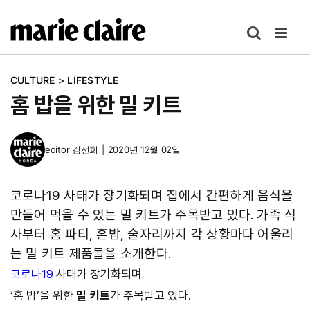
콘
텐
츠
로
CULTURE
>
LIFESTYLE
건
홈 밥을 위한 밀 키트
너
뛰
기
editor
김선희
|
2020년 12월 02일
코로나19 사태가 장기화되며 집에서 간편하게 음식을
만들어 먹을 수 있는 밀 키트가 주목받고 있다. 가족 식
사부터 홈 파티, 혼밥, 술자리까지 각 상황마다 어울리
는 밀 키트 제품들을 소개한다.
코로나19
사태가 장기화되며
‘홈 밥’을 위한
밀 키트
가 주목받고 있다.