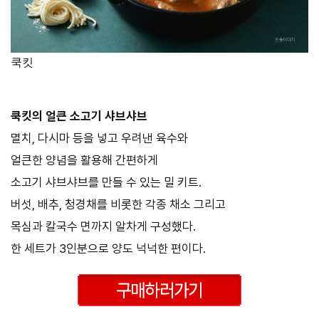
쿡킷
쿡킷의 얼큰 소고기 샤브샤브
멸치, 다시마 등을 넣고 우려낸 육수와
얼큰한 양념을 활용해 간편하게
소고기 샤브샤브를 만들 수 있는 밀 키트.
버섯, 배추, 청경채를 비롯한 각종 채소 그리고
목심과 칼국수 면까지 알차게 구성했다.
한 세트가 3인분으로 양도 넉넉한 편이다.