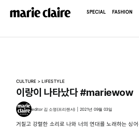
콘
텐
SPECIAL
FASHION
츠
로
건
너
뛰
기
CULTURE
>
LIFESTYLE
이랑이 나타났다 #mariewow
editor
김 소영(프리랜서)
|
2021년 09월 03일
거칠고 강렬한 소리로 나와 너의 연대를 노래하는 싱어