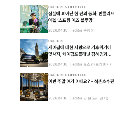
CULTURE > LIFESTYLE
잠실에 피어난 한 편의 동화, 반클리프
아펠 ‘스프링 이즈 블루밍’
2026.04.10
|
editor 송정현
CULTURE
케이팝에 대한 사랑으로 기후위기에
맞서자, 케이팝포플래닛 김혜경과
누룰 사리파와 나눈 대화
2026.04.10
|
editor 오소영(프리랜서)
CULTURE > LIFESTYLE
이번 주말 여기 어때요? – 석촌호수편
2026.04.10
|
editor 김 원(프리랜서)