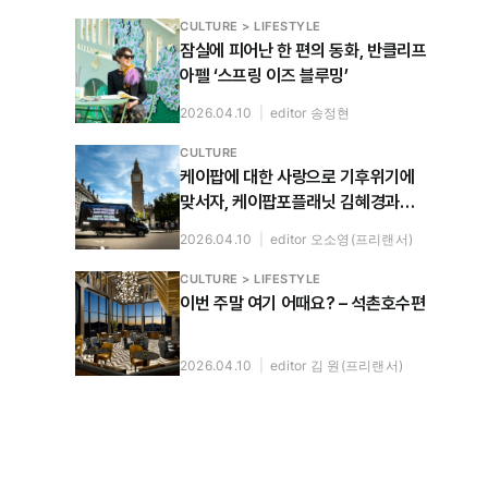
CULTURE > LIFESTYLE
잠실에 피어난 한 편의 동화, 반클리프
아펠 ‘스프링 이즈 블루밍’
2026.04.10
|
editor 송정현
CULTURE
케이팝에 대한 사랑으로 기후위기에
맞서자, 케이팝포플래닛 김혜경과
누룰 사리파와 나눈 대화
2026.04.10
|
editor 오소영(프리랜서)
CULTURE > LIFESTYLE
이번 주말 여기 어때요? – 석촌호수편
2026.04.10
|
editor 김 원(프리랜서)