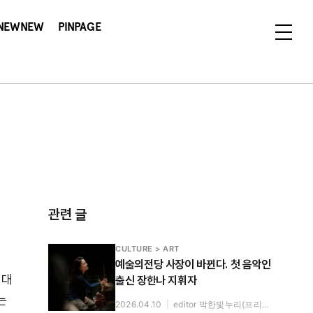
NEWNEW
PINPAGE
관련 글
CULTURE > ART
예술의전당 사장이 바뀐다. 첫 음악인
도대
출신 장한나 지휘자
는
2026.04.10
|
editor 박한빛누리(프리랜서)