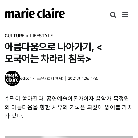
콘
텐
츠
로
CULTURE
>
LIFESTYLE
건
아름다움으로 나아가기, <
너
뛰
모국어는 차라리 침묵>
기
editor
김 소영(프리랜서)
|
2021년 12월 17일
수필이 쏟아진다. 공연예술이론가이자 음악가 목정원
의 아름다움을 향한 사유의 기록은 되짚어 읽어볼 가치
가 있다.