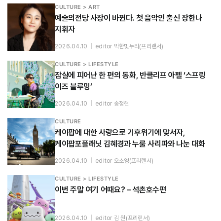
CULTURE > ART
예술의전당 사장이 바뀐다. 첫 음악인 출신 장한나
지휘자
2026.04.10
|
editor 박한빛누리(프리랜서)
CULTURE > LIFESTYLE
잠실에 피어난 한 편의 동화, 반클리프 아펠 ‘스프링
이즈 블루밍’
2026.04.10
|
editor 송정현
CULTURE
케이팝에 대한 사랑으로 기후위기에 맞서자,
케이팝포플래닛 김혜경과 누룰 사리파와 나눈 대화
2026.04.10
|
editor 오소영(프리랜서)
CULTURE > LIFESTYLE
이번 주말 여기 어때요? – 석촌호수편
2026.04.10
|
editor 김 원(프리랜서)