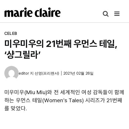
콘
텐
츠
로
CELEB
건
미우미우의 21번째 우먼스 테일,
너
뛰
‘샹그릴라’
기
editor
지 선영(프리랜서)
|
2021년 02월 26일
미우미우(Miu Miu)와 전 세계적인 여성 감독들이 함께
하는 우먼스 테일(Women's Tales) 시리즈가 21번째
를 맞았다.