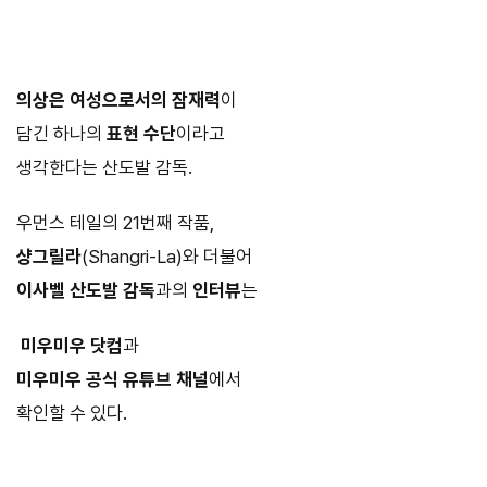
의상은 여성으로서의 잠재력
이
담긴 하나의
표현 수단
이라고
생각한다는 산도발 감독.
우먼스 테일의 21번째 작품,
샹그릴라
(Shangri-La)와 더불어
이사벨 산도발 감독
과의
인터뷰
는
미우미우 닷컴
과
미우미우 공식 유튜브 채널
에서
확인할 수 있다.