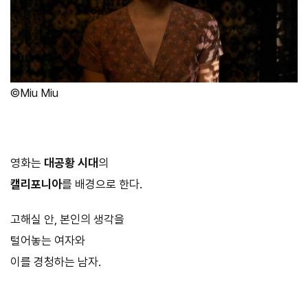
©Miu Miu
영화는
대공황 시대
의
캘리포니아
를 배경으로 한다.
고해실 안, 본인의 생각을
털어놓는 여자와
이를 경청하는 남자.