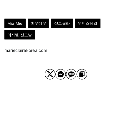
Miu Miu
미우미우
샹그릴라
우먼스테일
이자벨 산도발
marieclairekorea.com