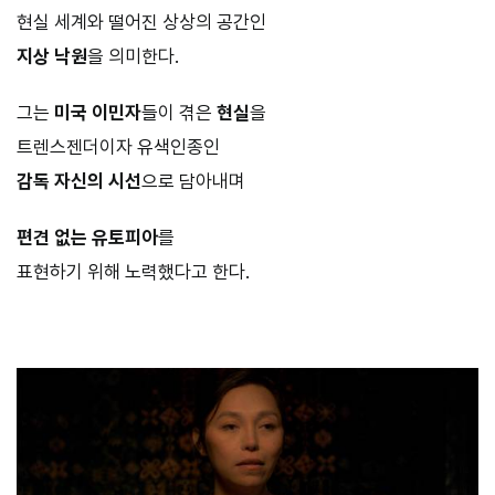
현실 세계와 떨어진 상상의 공간인
지상 낙원
을 의미한다.
그는
미국 이민자
들이 겪은
현실
을
트렌스젠더이자 유색인종인
감독 자신의 시선
으로 담아내며
편견 없는 유토피아
를
표현하기 위해 노력했다고 한다.