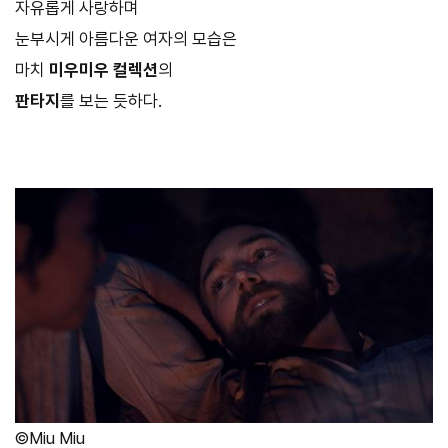
자유롭게 사랑하며
눈부시게 아름다운 여자의 모습은
마치
미우미우 컬렉션
의
판타지
를 보는 듯하다.
©Miu Miu