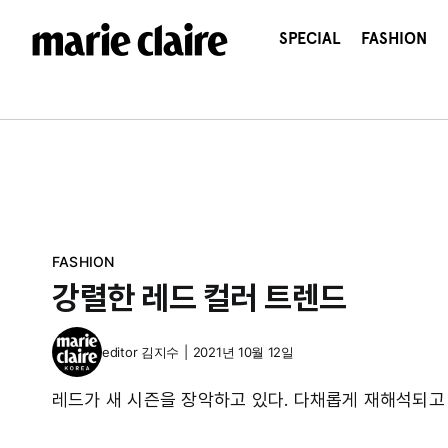
콘
텐
SPECIAL
FASHION
츠
로
건
너
뛰
기
FASHION
강렬한 레드 컬러 트렌드
editor
김지수
|
2021년 10월 12일
레드가 새 시즌을 장악하고 있다. 다채롭게 재해석되고 