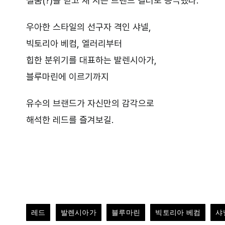
설움(?)을 딛고 새 시즌 트렌드 컬러로 등극했다.
우아한 스타일의 선구자 격인 샤넬,
빅토리아 베컴, 엘러리부터
힙한 분위기를 대표하는 발렌시아가,
블루마린에 이르기까지
유수의 브랜드가 자신만의 감각으로
해석한 레드를 즐겨보길.
레드
발렌시아가
블루마린
빅토리아 베컴
샤