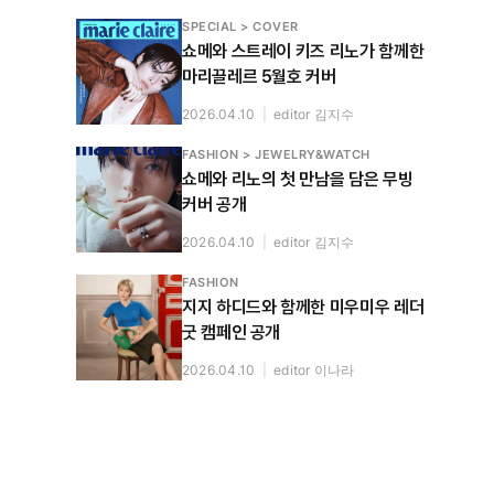
SPECIAL > COVER
쇼메와 스트레이 키즈 리노가 함께한
마리끌레르 5월호 커버
2026.04.10
|
editor 김지수
FASHION > JEWELRY&WATCH
쇼메와 리노의 첫 만남을 담은 무빙
커버 공개
2026.04.10
|
editor 김지수
FASHION
지지 하디드와 함께한 미우미우 레더
굿 캠페인 공개
2026.04.10
|
editor 이나라