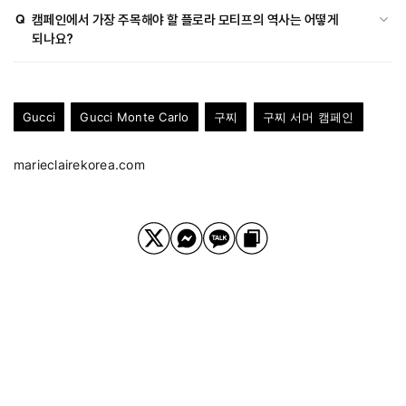
A
공간들이 경계 없이 이어지는 모호함과 즉흥성을 뜻하는 '임계성
Q
캠페인에서 가장 주목해야 할 플로라 모티프의 역사는 어떻게
(Liminality)'으로, 출발과 도착 사이의 여정 자체를 뜻합니다.
되나요?
A
1966년 모나코 왕비 그레이스 켈리를 위해 처음 디자인된 꽃 문양으로,
올해로 탄생 60주년을 맞이했습니다.
Gucci
Gucci Monte Carlo
구찌
구찌 서머 캠페인
marieclairekorea.com