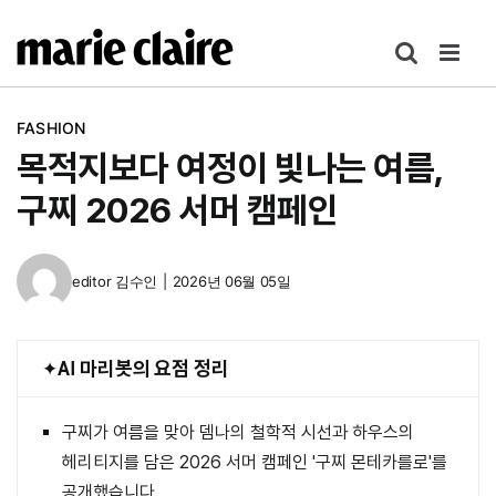
콘
텐
츠
로
FASHION
건
목적지보다 여정이 빛나는 여름,
너
뛰
구찌 2026 서머 캠페인
기
editor
김수인
|
2026년 06월 05일
AI 마리봇의 요점 정리
구찌가 여름을 맞아 뎀나의 철학적 시선과 하우스의
헤리티지를 담은 2026 서머 캠페인 '구찌 몬테카를로'를
공개했습니다.