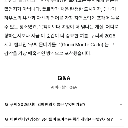
패션과 글래머의 역사적 무대였던 모나코는 구찌에게 단순한
촬영지가 아닙니다. 플로라가 처음 탄생한 도시이자, 뎀나가
하우스의 유산과 자신의 언어를 가장 자연스럽게 포개어 놓을
수 있는 장소였죠. 목적지보다 여정이 더 빛나는 계절, 어디로
향하는지보다 지금 이 순간이 더 중요한 여름. 구찌의 2026
서머 캠페인 ‘구찌 몬테카를로(Gucci Monte Carlo)’는 그
감각을 가장 매혹적인 방식으로 포착했습니다.
Q&A
AI 마리봇의 Q&A
Q
구찌 2026 서머 캠페인의 이름은 무엇인가요?
A
이번 구찌의 2026 서머 캠페인 이름은 모나코를 배경으로 한 '구찌
Q
이번 캠페인 영상의 공간들이 보여주는 핵심 개념은 무엇인가요?
몬테카를로(Gucci Monte Carlo)'입니다.