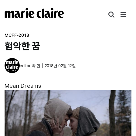
콘
텐
츠
로
MCFF-2018
건
험악한 꿈
너
뛰
기
editor
박 민
|
2018년 02월 12일
Mean Dreams