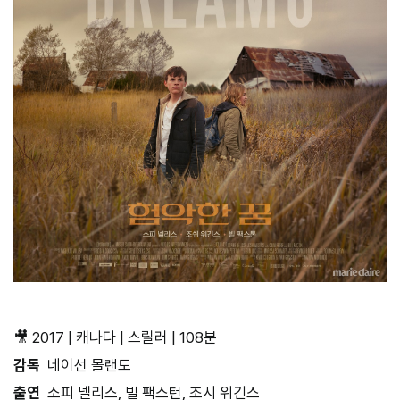
🎥 2017 | 캐나다 | 스릴러 | 108분
감독
네이선 몰랜도
출연
소피 넬리스, 빌 팩스턴, 조시 위긴스