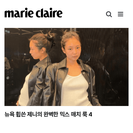
콘
텐
츠
로
건
너
뛰
기
뉴욕 휩쓴 제니의 완벽한 믹스 매치 룩 4