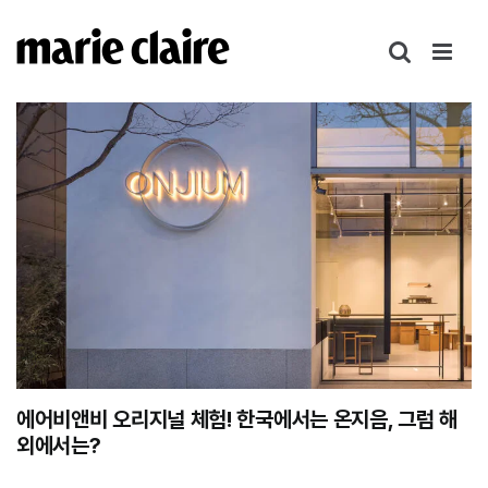
콘
텐
츠
로
건
너
뛰
기
에어비앤비 오리지널 체험! 한국에서는 온지음, 그럼 해
외에서는?