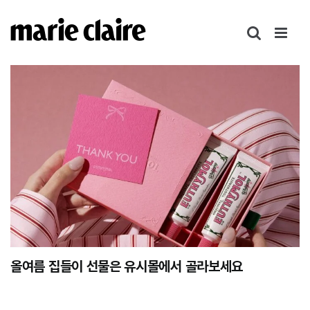
콘
텐
츠
로
건
너
뛰
기
올여름 집들이 선물은 유시몰에서 골라보세요