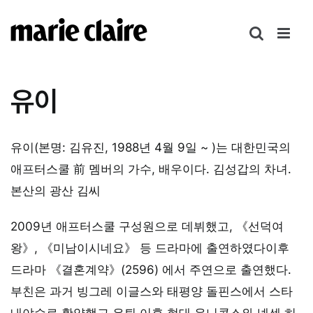
콘
텐
츠
로
건
유이
너
뛰
기
유이(본명: 김유진, 1988년 4월 9일 ~ )는 대한민국의
애프터스쿨 前 멤버의 가수, 배우이다. 김성갑의 차녀.
본산의 광산 김씨
2009년 애프터스쿨 구성원으로 데뷔했고, 《선덕여
왕》, 《미남이시네요》 등 드라마에 출연하였다이후
드라마 《결혼계약》(2596) 에서 주연으로 출연했다.
부친은 과거 빙그레 이글스와 태평양 돌핀스에서 스타
내야수로 활약했고 은퇴 이후 현대 유니콘스와 넥센 히