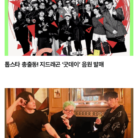
톱스타 총출동! 지드래곤 ‘굿데이’ 음원 발매