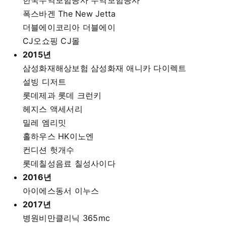
한국무역보험공사 무역보험공사
폭스바겐 The New Jetta
더블에이코리아 더블에이
CJ오쇼핑 CJ몰
2015년
삼성화재해상보험 삼성화재 애니카 다이렉트
설빙 디저트
롯데제과 롯데 크런키
헤지스 액세서리
밀레 엠리밋
홀하우스 HK이노엔
컨디션 헛개수
롯데칠성음료 칠성사이다
2016년
아이에스동서 이누스
2017년
병원비만클리닉 365mc