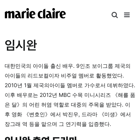
콘
텐
츠
로
건
임시완
너
뛰
기
대한민국의 아이돌 출신 배우. 9인조 보이그룹 제국의
아이들의 리드보컬이자 비주얼 멤버로 활동했었다.
2010년 1월 제국의아이들 멤버로 가수로서 데뷔하였다.
이후 배우로는 2012년 MBC 수목 미니시리즈 《해를 품
은 달》의 어린 허염 역할로 대중의 주목을 받았다. 이
후 영화 《변호인》에서 박진우, 드라마 《미생》에서
장그래 역 등을 맡으며 그 연기력을 입증했다.