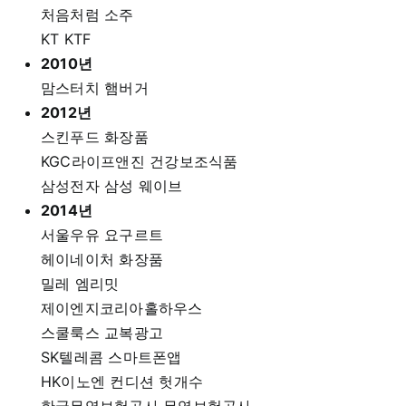
처음처럼 소주
KT KTF
2010년
맘스터치 햄버거
2012년
스킨푸드 화장품
KGC라이프앤진 건강보조식품
삼성전자 삼성 웨이브
2014년
서울우유 요구르트
헤이네이처 화장품
밀레 엠리밋
제이엔지코리아홀하우스
스쿨룩스 교복광고
SK텔레콤 스마트폰앱
HK이노엔 컨디션 헛개수