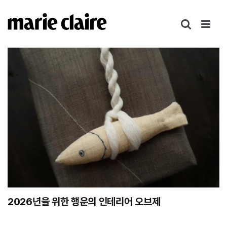
콘
텐
츠
로
건
너
뛰
기
2026년을 위한 행운의 인테리어 오브제