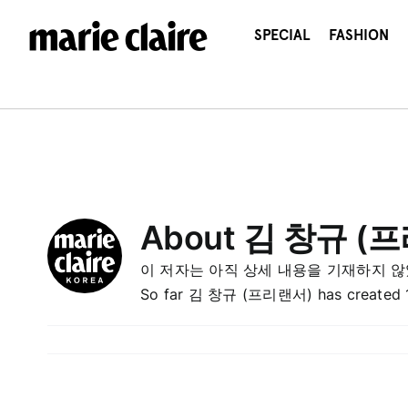
콘
텐
SPECIAL
FASHION
츠
로
건
너
뛰
기
About
김 창규 (
이 저자는 아직 상세 내용을 기재하지 않
So far 김 창규 (프리랜서) has created 15