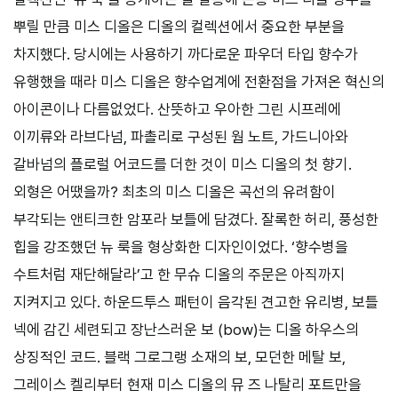
뿌릴 만큼 미스 디올은 디올의 컬렉션에서 중요한 부분을
차지했다. 당시에는 사용하기 까다로운 파우더 타입 향수가
유행했을 때라 미스 디올은 향수업계에 전환점을 가져온 혁신의
아이콘이나 다름없었다. 산뜻하고 우아한 그린 시프레에
이끼류와 라브다넘, 파촐리로 구성된 웜 노트, 가드니아와
갈바넘의 플로럴 어코드를 더한 것이 미스 디올의 첫 향기.
외형은 어땠을까? 최초의 미스 디올은 곡선의 유려함이
부각되는 앤티크한 암포라 보틀에 담겼다. 잘록한 허리, 풍성한
힙을 강조했던 뉴 룩을 형상화한 디자인이었다. ‘향수병을
수트처럼 재단해달라’고 한 무슈 디올의 주문은 아직까지
지켜지고 있다. 하운드투스 패턴이 음각된 견고한 유리병, 보틀
넥에 감긴 세련되고 장난스러운 보 (bow)는 디올 하우스의
상징적인 코드. 블랙 그로그랭 소재의 보, 모던한 메탈 보,
그레이스 켈리부터 현재 미스 디올의 뮤 즈 나탈리 포트만을