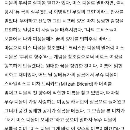
디올의 뿌리를 살펴볼 필요가 있다. 미스 디올로 말하자면, 출시
당시 ‘뉴 룩의 실루엣만큼 혁명적인 무형의 표현’이라는 찬사를
받았다. 우아하고 산뜻한 그린 시프레 향은 마치 생생한 감정을
표현하듯 일렁이며 사람들을 매혹시켰다. “나의 드레스들이
보틀에서 나와 여성들에게 꿈의 향기를 입혀주길 바라는
마음으로 미스 디올을 창조했다.” 크리스찬 디올의 말처럼 미스
디올은 ‘쿠튀르 향수’라는 개념을 창조함으로써 비로소 여성을
행복하게 만들겠다는 원대한 꿈을 정립한 것이다. 이름에 얽힌
비화도 재미있다. 어느 날 몽테뉴가의 살롱에서 무슈 디올이
스타일리스트 미차 브리카드(Mitzah Bricard)와 머리를
맞대고 디올의 첫 향수에 적합한 이름을 찾고 있었다. 때마침
무슈 디올이 가장 사랑하는 여동생 캐서린이 살롱으로 들어왔고
그녀가 풍긴 상쾌한 공기가 살롱을 메웠다. 그 모습을 본 미차가
“저기 미스 디올이 오네요”라고 웃으며 말하자 무슈 디올이
무릎을 치며 “미스 디올! 그게 바로 이 향수의 이름이에요!”라고