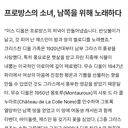
프로방스의 소녀, 남쪽을 위해 노래하다
“미스 디올은 프로방스의 저녁이 만들어냈습니다. 반딧불이가
날고, 갓 피어 난 쟤스민이 밤과 땅의 멜로디를 노래했죠.”
크리스찬 디올 가족은 1920년대부터 남부 그라스의 풍광을
사랑했다. 특히 풍요로운 햇살을 받고 자란 지중해 식물이
내뿜는 이국적인 아로마에 깊이 매료됐다. 무슈 디올이 1947년
파리에서 여성의 마음에 진정한 평온과 기쁨을 선물하는 향을
만들 수 있었던 것도 그라스에서 풍부한 영감을 받았기 때문일
터. 무슈 디올은 1950년 몽토루(Montauroux)의 샤토 드 라 콜
누아르(Château de La Colle Noire)를 인수하며 그토록
열망하던 남쪽 땅을 얻었고 이 땅에 여동생 캐서린과 함께
라벤더, 바이올렛, 재스민 등 갖가지 꽃을 심었다. (그중 그라스