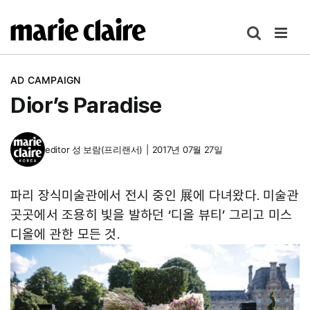
콘
텐
츠
로
AD CAMPAIGN
건
Dior’s Paradise
너
뛰
기
editor
성 보람(프리랜서)
|
2017년 07월 27일
파리 장식미술관에서 전시 중인
展에 다녀왔다. 미술관
곳곳에서 조용히 빛을 발하던 ‘디올 뷰티’ 그리고 미스
디올에 관한 모든 것.