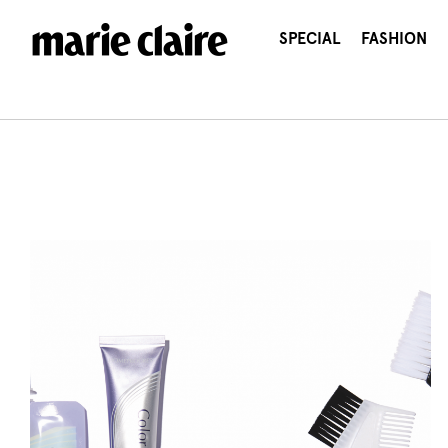
콘
텐
SPECIAL
FASHION
츠
로
건
너
뛰
기