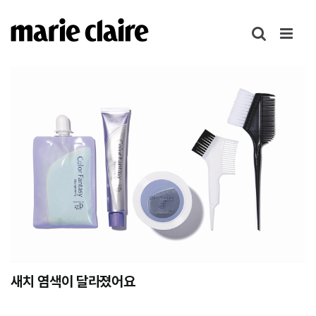
콘
텐
츠
로
건
너
뛰
기
새치 염색이 달라졌어요