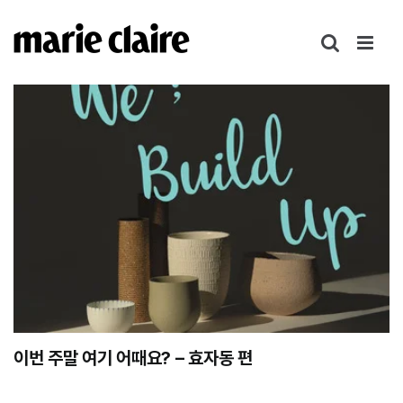
콘
텐
츠
로
건
너
뛰
기
이번 주말 여기 어때요? – 효자동 편