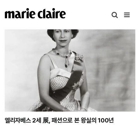
콘
텐
츠
로
건
너
뛰
기
엘리자베스 2세 展, 패션으로 본 왕실의 100년