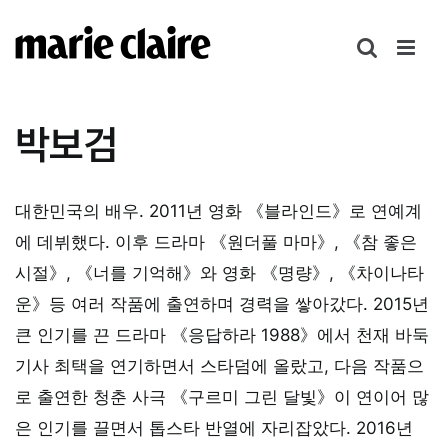
콘
텐
츠
로
건
박보검
너
뛰
기
대한민국의 배우. 2011년 영화 《블라인드》로 연예계
에 데뷔했다. 이후 드라마 《원더풀 마마》, 《참 좋은
시절》, 《너를 기억해》와 영화 《명량》, 《차이나타
운》등 여러 작품에 출연하며 경력을 쌓아갔다. 2015년
큰 인기를 끈 드라마 《응답하라 1988》에서 천재 바둑
기사 최택을 연기하면서 스타덤에 올랐고, 다음 작품으
로 출연한 청춘 사극 《구르미 그린 달빛》이 연이어 많
은 인기를 끌면서 톱스타 반열에 자리잡았다. 2016년