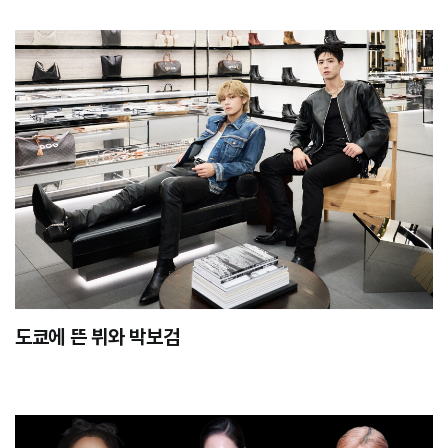
도쿄에 뜬 뷔와 박보검