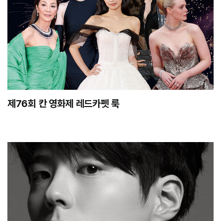
제76회 칸 영화제 레드카펫 룩