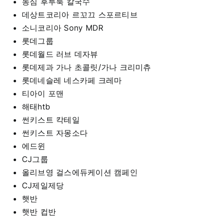
농심 후루룩 칼국수
데상트코리아 르꼬끄 스포르티브
소니코리아 Sony MDR
롯데그룹
롯데월드 러브 데자뷰
롯데제과 가나 초콜릿/가나 크리미츄
롯데네슬레 네스카페 크레마
티아이 포맨
해태htb
썬키스트 칵테일
썬키스트 자몽소다
에드윈
CJ그룹
올리브영 걸스에듀케이션 캠페인
CJ제일제당
햇반
햇반 컵반