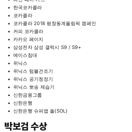
한국코카콜라
코카콜라
코카콜라 2018 평창동계올림픽 캠페인
커피 코카콜라
카카오 페이지
삼성전자 삼성 갤럭시 S9 / S9+
에이스침대
위닉스
위닉스 텀블건조기
위닉스 공기청정기
위닉스 뽀송 제습기
신한금융그룹
신한은행
신한은행 슈퍼앱 쏠(SOL)
박보검 수상