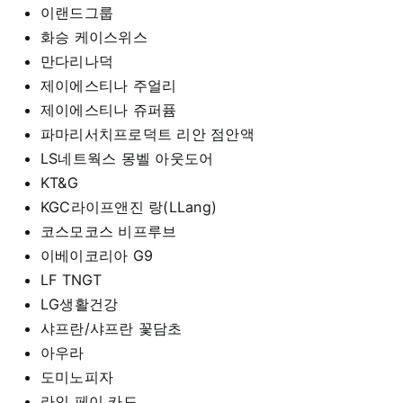
이랜드그룹
화승 케이스위스
만다리나덕
제이에스티나 주얼리
제이에스티나 쥬퍼퓸
파마리서치프로덕트 리안 점안액
LS네트웍스 몽벨 아웃도어
KT&G
KGC라이프앤진 랑(LLang)
코스모코스 비프루브
이베이코리아 G9
LF TNGT
LG생활건강
샤프란/샤프란 꽃담초
아우라
도미노피자
라인 페이 카드