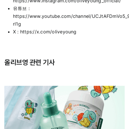
https://www.instagram.com/oliveyoung_official/
유튜브 :
https://www.youtube.com/channel/UCJtAFDmVo5_
rl1g
X :
https://x.com/oliveyoung
올리브영 관련 기사