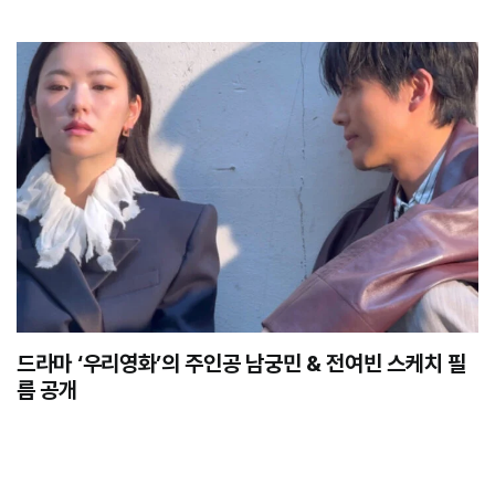
드라마 ‘우리영화’의 주인공 남궁민 & 전여빈 스케치 필
름 공개