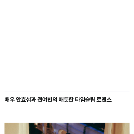
배우 안효섭과 전여빈의 애틋한 타임슬립 로맨스