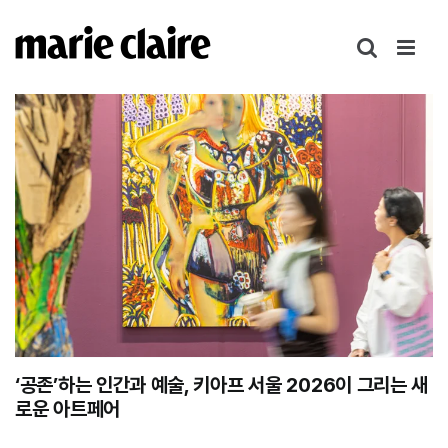
콘
텐
츠
로
건
너
뛰
기
‘공존’하는 인간과 예술, 키아프 서울 2026이 그리는 새
로운 아트페어