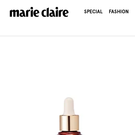
콘
텐
SPECIAL
FASHION
츠
로
건
너
뛰
기