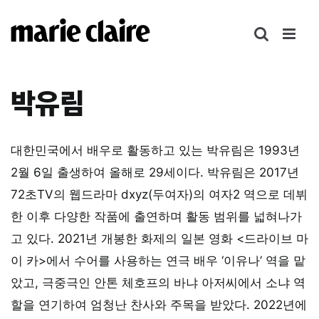
콘
텐
츠
로
건
박유림
너
뛰
기
대한민국에서 배우로 활동하고 있는 박유림은 1993년
2월 6일 출생하여 올해로 29세이다. 박유림은 2017년
72초TV의 웹드라마 dxyz(두여자)의 여자2 역으로 데뷔
한 이후 다양한 작품에 출연하며 활동 범위를 넓혀나가
고 있다. 2021년 개봉한 화제의 일본 영화 <드라이브 마
이 카>에서 수어를 사용하는 연극 배우 ‘이유나’ 역을 맡
았고, 극중극인 안톤 체호프의 바냐 아저씨에서 소냐 역
할을 연기하여 엄청난 찬사와 주목을 받았다. 2022년에