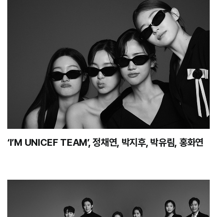
‘I’M UNICEF TEAM’, 정채연, 박지후, 박유림, 홍화연