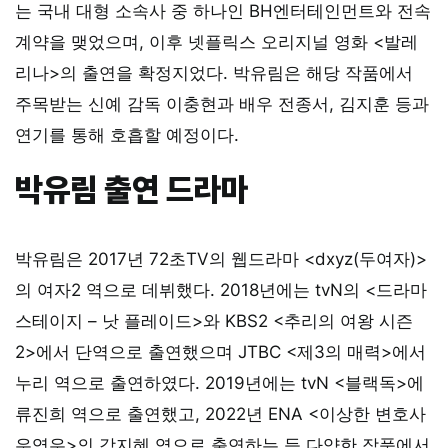
는 국내 대형 소속사 중 하나인 BH엔터테인먼트와 전속
계약을 맺었으며, 이후 넷플릭스 오리지널 영화 <발레
리나>의 출연을 확정지었다. 박유림은 해당 작품에서
주목받는 신예 감독 이충현과 배우 전종서, 김지훈 등과
연기를 통해 호흡할 예정이다.
박유림 출연 드라마
박유림은 2017년 72초TV의 웹드라마 <dxyz(두여자)>
의 여자2 역으로 데뷔했다. 2018년에는 tvN의 <드라마
스테이지 – 낫 플레이드>와 KBS2 <추리의 여왕 시즌
2>에서 단역으로 출연했으며 JTBC <제3의 매력>에서
누리 역으로 출연하였다. 2019년에는 tvN <블랙독>에
류진희 역으로 출연했고, 2022년 ENA <이상한 변호사
우영우>의 강지혜 역으로 출연하는 등 다양한 작품에서