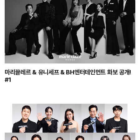
마리끌레르 & 유니세프 & BH엔터테인먼트 화보 공개!
#1