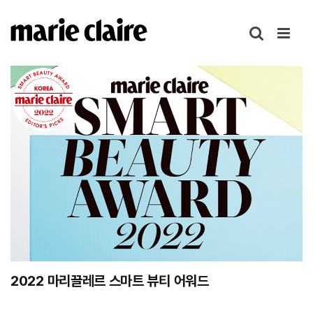
콘
텐
츠
로
건
너
뛰
기
2022 마리끌레르 스마트 뷰티 어워드